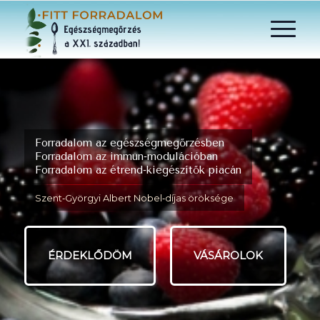
Forradalom az egészségmegőrzésben
Forradalom az immun‑modulációban
Forradalom az étrend‑kiegészítők piacán
Szent‑Györgyi Albert Nobel‑díjas öröksége
ÉRDEKLŐDÖM
VÁSÁROLOK