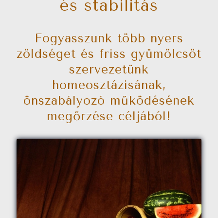
és stabilitás
Fogyasszunk több nyers
zöldséget és friss gyümölcsöt
szervezetünk
homeosztázisának,
önszabályozó működésének
megőrzése céljából!