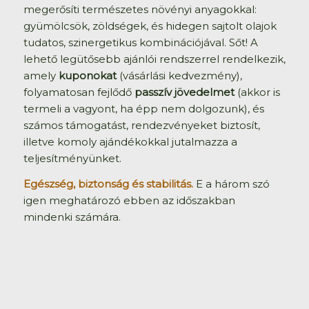
megerősíti természetes növényi anyagokkal:
gyümölcsök, zöldségek, és hidegen sajtolt olajok
tudatos, szinergetikus kombinációjával. Sőt! A
lehető legütősebb ajánlói rendszerrel rendelkezik,
amely
kuponokat
(vásárlási kedvezmény),
folyamatosan fejlődő
passzív jövedelmet
(akkor is
termeli a vagyont, ha épp nem dolgozunk), és
számos támogatást, rendezvényeket biztosít,
illetve komoly ajándékokkal jutalmazza a
teljesítményünket.
Egészség, biztonság és stabilitás.
E a három szó
igen meghatározó ebben az időszakban
mindenki számára.