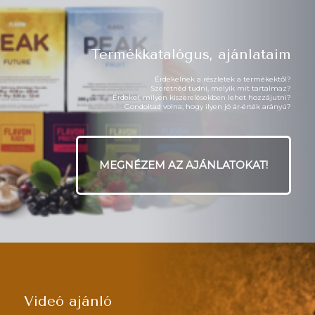
Termékkatalógus, ajánlataim
Érdekelnek a részletek a termékektől?
Szeretnéd tudni, melyik mit tartalmaz?
Érdekel, milyen kiszerelésekben lehet hozzájutni?
Gondoltad volna, hogy ilyen jó ár‑érték arányú?
MEGNÉZEM AZ AJÁNLATOKAT!
Videó ajánló