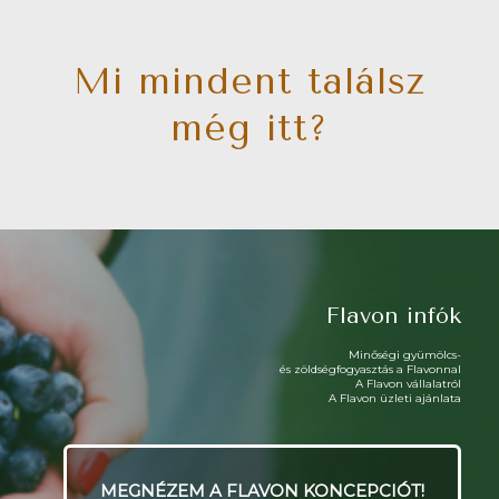
Mi mindent találsz
még itt?
Flavon infók
Minőségi gyümölcs-
és zöldségfogyasztás a Flavonnal
A Flavon vállalatról
A Flavon üzleti ajánlata
MEGNÉZEM A FLAVON KONCEPCIÓT!