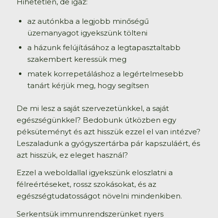
Hihetetlen, de igaz:
az autónkba a legjobb minőségű
üzemanyagot igyekszünk tölteni
a házunk felújításához a legtapasztaltabb
szakembert keressük meg
matek korrepetáláshoz a legértelmesebb
tanárt kérjük meg, hogy segítsen
De mi lesz a saját szervezetünkkel, a saját
egészségünkkel? Bedobunk útközben egy
péksüteményt és azt hisszük ezzel el van intézve?
Leszaladunk a gyógyszertárba pár kapszuláért, és
azt hisszük, ez eleget használ?
Ezzel a weboldallal igyekszünk eloszlatni a
félreértéseket, rossz szokásokat, és az
egészségtudatosságot növelni mindenkiben.
Serkentsük immunrendszerünket nyers