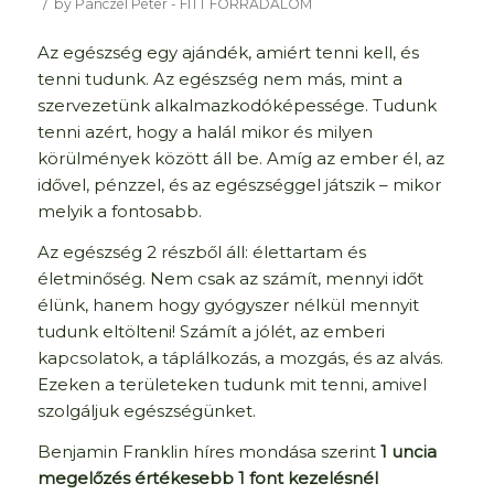
/
by
Pánczél Péter - FITT FORRADALOM
Az egészség egy ajándék, amiért tenni kell, és
tenni tudunk. Az egészség nem más, mint a
szervezetünk alkalmazkodóképessége. Tudunk
tenni azért, hogy a halál mikor és milyen
körülmények között áll be. Amíg az ember él, az
idővel, pénzzel, és az egészséggel játszik – mikor
melyik a fontosabb.
Az egészség 2 részből áll: élettartam és
életminőség. Nem csak az számít, mennyi időt
élünk, hanem hogy gyógyszer nélkül mennyit
tudunk eltölteni! Számít a jólét, az emberi
kapcsolatok, a táplálkozás, a mozgás, és az alvás.
Ezeken a területeken tudunk mit tenni, amivel
szolgáljuk egészségünket.
Benjamin Franklin híres mondása szerint
1 uncia
megelőzés értékesebb 1 font kezelésnél