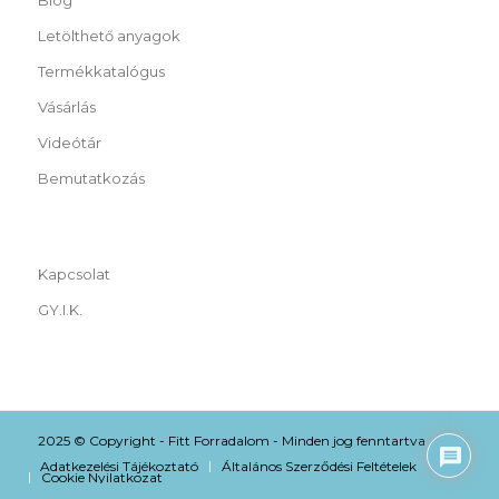
Letölthető anyagok
Termékkatalógus
Vásárlás
Videótár
Bemutatkozás
Kapcsolat
GY.I.K.
1
2025 © Copyright - Fitt Forradalom - Minden jog fenntartva
Adatkezelési Tájékoztató
Általános Szerződési Feltételek
Cookie Nyilatkozat