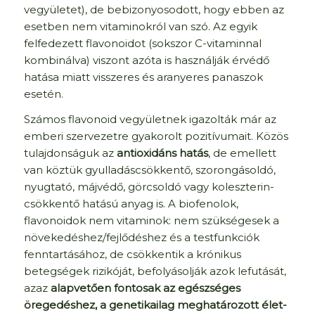
vegyületet), de bebizonyosodott, hogy ebben az
esetben nem vitaminokról van szó. Az egyik
felfedezett flavonoidot (sokszor C-vitaminnal
kombinálva) viszont azóta is használják érvédő
hatása miatt visszeres és aranyeres panaszok
esetén.
Számos flavonoid vegyületnek igazolták már az
emberi szervezetre gyakorolt pozitívumait. Közös
tulajdonságuk az
antioxidáns hatás
, de emellett
van köztük gyulladáscsökkentő, szorongásoldó,
nyugtató, májvédő, görcsoldó vagy koleszterin-
csökkentő hatású anyag is. A biofenolok,
flavonoidok nem vitaminok: nem szükségesek a
növekedéshez/fejlődéshez és a testfunkciók
fenntartásához, de csökkentik a krónikus
betegségek rizikóját, befolyásolják azok lefutását,
azaz
alapvetően fontosak az egészséges
öregedéshez, a genetikailag meghatározott élet-