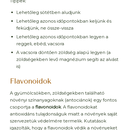
Tippek:
Lehetőleg sötétben aludjunk
Lehetőleg azonos időpontokban keljünk és
feküdjünk, ne össze-vissza
Lehetőleg azonos időpontokban legyen a
reggeli, ebéd, vacsora
A vacsora döntően zöldség alapú legyen (a
zöldségekben levő magnézium segíti az alvást
is)
Flavonoidok
A gyümölcsökben, zöldségekben található
növényi színanyagoknak (antociánok) egy fontos
csoportja a
flavonoidok
. A flavonoidokat
antioxidáns tulajdonságuk miatt a növények saját
szervezetük védelmére termelik. Kutatások
igazolták, hogy a flavonoidok védik a növényeket