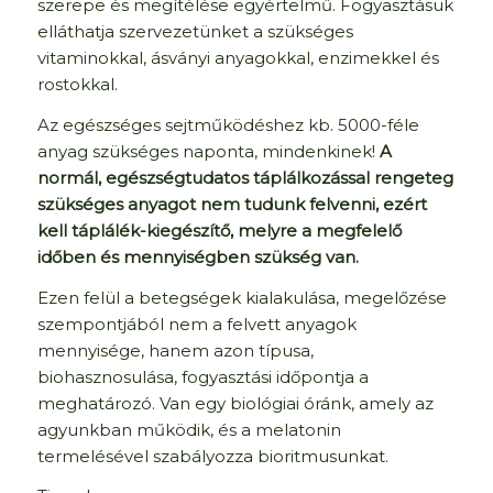
szerepe és megítélése egyértelmű. Fogyasztásuk
elláthatja szervezetünket a szükséges
vitaminokkal, ásványi anyagokkal, enzimekkel és
rostokkal.
Az egészséges sejtműködéshez kb. 5000-féle
anyag szükséges naponta, mindenkinek!
A
normál, egészségtudatos táplálkozással rengeteg
szükséges anyagot nem tudunk felvenni, ezért
kell táplálék-kiegészítő, melyre a megfelelő
időben és mennyiségben szükség van.
Ezen felül a betegségek kialakulása, megelőzése
szempontjából nem a felvett anyagok
mennyisége, hanem azon típusa,
biohasznosulása, fogyasztási időpontja a
meghatározó. Van egy biológiai óránk, amely az
agyunkban működik, és a melatonin
termelésével szabályozza bioritmusunkat.