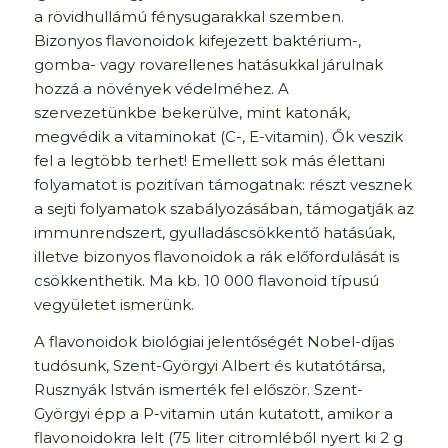
a rövidhullámú fénysugarakkal szemben.
Bizonyos flavonoidok kifejezett baktérium-,
gomba- vagy rovarellenes hatásukkal járulnak
hozzá a növények védelméhez. A
szervezetünkbe bekerülve, mint katonák,
megvédik a vitaminokat (C-, E-vitamin). Ők veszik
fel a legtöbb terhet! Emellett sok más élettani
folyamatot is pozitívan támogatnak: részt vesznek
a sejti folyamatok szabályozásában, támogatják az
immunrendszert, gyulladáscsökkentő hatásúak,
illetve bizonyos flavonoidok a rák előfordulását is
csökkenthetik. Ma kb. 10 000 flavonoid típusú
vegyületet ismerünk.
A flavonoidok biológiai jelentőségét Nobel-díjas
tudósunk, Szent-Györgyi Albert és kutatótársa,
Rusznyák István ismerték fel először. Szent-
Györgyi épp a P-vitamin után kutatott, amikor a
flavonoidokra lelt (75 liter citromléből nyert ki 2 g