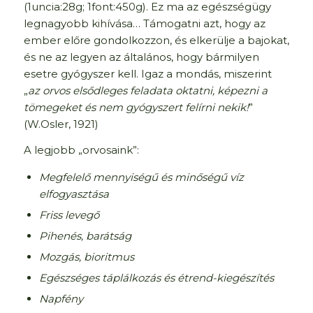
(1uncia:28g; 1font:450g). Ez ma az egészségügy
legnagyobb kihívása… Támogatni azt, hogy az
ember előre gondolkozzon, és elkerülje a bajokat,
és ne az legyen az általános, hogy bármilyen
esetre gyógyszer kell. Igaz a mondás, miszerint
„
az orvos elsődleges feladata oktatni, képezni a
tömegeket és nem gyógyszert felírni nekik!
”
(W.Osler, 1921)
A legjobb „orvosaink”:
Megfelelő mennyiségű és minőségű víz
elfogyasztása
Friss levegő
Pihenés, barátság
Mozgás, bioritmus
Egészséges táplálkozás és étrend-kiegészítés
Napfény