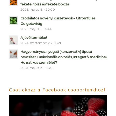
fekete ribizli és fekete bodza
2026. május 13. - 20:00
Csodálatos növényi összetevők – Citromfű és
Golgotavirág
2026. május 5. - 15:44
A jövő terméke!
2024. szeptember 28. - 18:21
Hagyományos, nyugati (konzervatív) típusú
orvoslás? Funkcionális orvoslás, Integratív medicina?
Holisztikus szemlélet?
2023. május 13. - 11:40
Csatlakozz a Facebook csoportunkhoz!