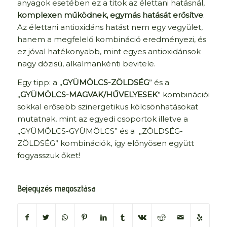
anyagok esetében ez a titok az élettani hatásnál,
komplexen működnek, egymás hatását erősítve
.
Az élettani antioxidáns hatást nem egy vegyület,
hanem a megfelelő kombináció eredményezi, és
ez jóval hatékonyabb, mint egyes antioxidánsok
nagy dózisú, alkalmankénti bevitele.
Egy tipp: a „
GYÜMÖLCS-ZÖLDSÉG
” és a
„
GYÜMÖLCS-MAGVAK/HŰVELYESEK
” kombinációi
sokkal erősebb szinergetikus kölcsönhatásokat
mutatnak, mint az egyedi csoportok illetve a
„GYÜMÖLCS-GYÜMÖLCS” és a „ZÖLDSÉG-
ZÖLDSÉG” kombinációk, így előnyösen együtt
fogyasszuk őket!
Bejegyzés megosztása