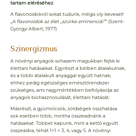
tartam eléréséhez
.
A flavonoidokról sokat tudunk, mégis oly keveset!
„
A flavonoidok az élet „szürke eminenciái”
” (Szent-
Györgyi Albert, 1977)
Szinergizmus
A növényi anyagok sohasem magukban fejtik ki
élettani hatásaikat. Egyrészt a bélben átalakulnak,
és a többi átalakult anyaggal együtt hatnak,
ehhez pedig egészséges emésztőrendszer
szükséges, ami nagymértékben befolyásolja az
anyagok biohasznosulását, élettani hatását.
Másrészt, a gyümölcsök, zöldségek összhatása
sok esetben több, mintha összeadnánk a
hatásaikat. Többet kapunk, mint a kettő együtt
összeadva, tehát 1+1 = 3, 4, vagy 5. A növényi