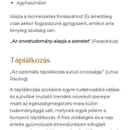
Agyhasználat
Vissza a természetes forrásokhoz! És lehetőleg
csak akkor fogyasszunk gyógyszert, amikor arra
tényleg szükség van.
„
Az orvostudomány alapja a szeretet
” (Paracelsus)
Táplálkozás
„Az optimális táplálkozás a jövő orvossága.” (Linus
Pauling)
A táplálkozási szokások egyre tudatosabbá válása
és a jövőbe mutató trendek növekvő szerepe
miatt az egészségmegőrzés mára külön
tudományággá vált, melynek egyik pillére a
korszerű táplálkozás. A friss zöldségek és a nap
érlelte gyümölcsök étrendünkben elfoglalt