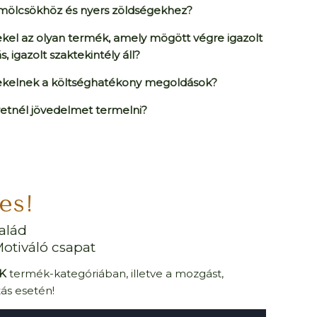
mölcsökhöz és nyers zöldségekhez?
kel az olyan termék,
amely mögött végre igazolt
s, igazolt szaktekintély áll?
ekelnek a költséghatékony megoldások?
etnél jövedelmet termelni?
es!
alád
otiváló csapat
AK
termék-kategóriában, illetve a mozgást,
tás esetén!