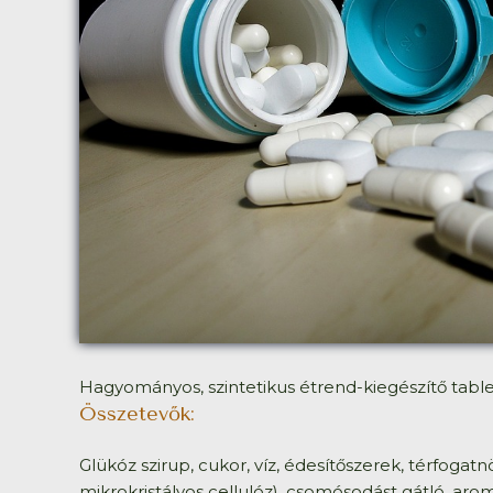
Hagyományos, szintetikus étrend-kiegészítő table
Összetevők:
Glükóz szirup, cukor, víz, édesítőszerek, térfogatnö
mikrokristályos cellulóz), csomósodást gátló, aro