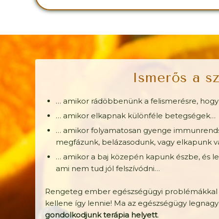
Ismerős a sz
… amikor rádöbbenünk a felismerésre, ho
… amikor elkapnak különféle betegségek…
… amikor folyamatosan gyenge immunrendsze
megfázunk, belázasodunk, vagy elkapunk va
… amikor a baj közepén kapunk észbe, és le
ami nem tud jól felszívódni…
Rengeteg ember egészségügyi problémákkal 
kellene így lennie! Ma az egészségügy legnagy
gondolkodjunk terápia helyett
.