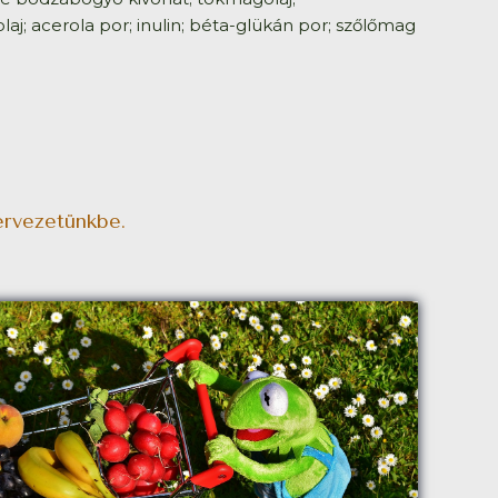
olaj; acerola por; inulin; béta-glükán por; szőlőmag
ervezetünkbe.