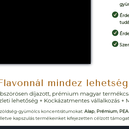
gyü
Érde
tudá
Érd
Szer
Flavonnál mindez lehetség
bszörösen díjazott, prémium magyar termékcs
leti lehetőség + Kockázatmentes vállalkozás + M
es zöldség-gyümölcs koncentrátumokat:
Alap
,
Prémium
,
PE
 illetve kapszulás termékeinket kifejezetten célzott támoga