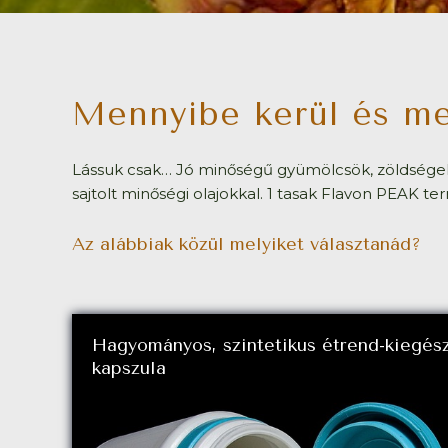
Mennyibe kerül és me
Lássuk csak… Jó minőségű gyümölcsök, zöldségek 
sajtolt minőségi olajokkal. 1 tasak Flavon PEAK t
Az alábbiak közül melyiket választanád?
Hagyományos, szintetikus étrend-kiegész
kapszula