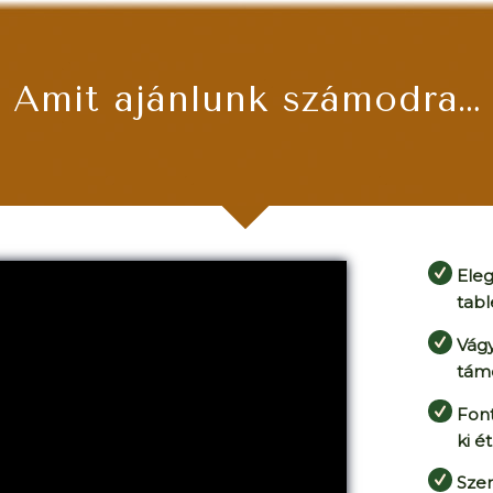
Amit ajánlunk számodra…
Eleg
tabl
Vágy
támo
Fon
ki é
Szer