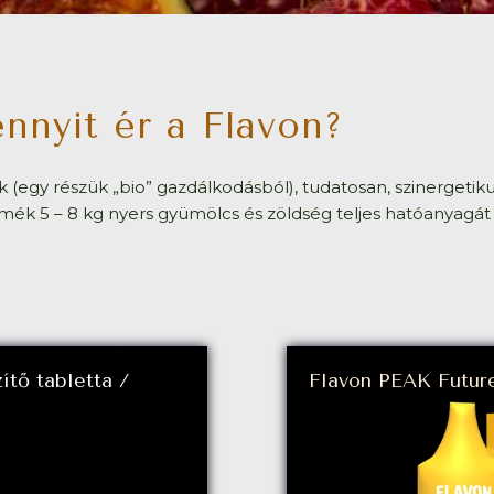
nnyit ér a Flavon?
(egy részük „bio” gazdálkodásból), tudatosan, szinergetik
ermék 5 – 8 kg nyers gyümölcs és zöldség teljes hatóanyagát
ítő tabletta /
Flavon PEAK Futur