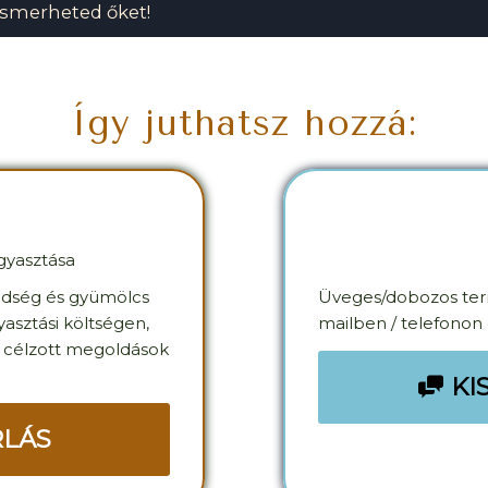
ismerheted őket!
Így juthatsz hozzá:
ogyasztása
öldség és gyümölcs
Üveges/dobozos term
yasztási költségen,
mailben / telefonon
e célzott megoldások
KI
RLÁS