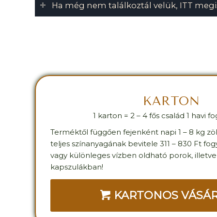
Ha még nem találkoztál velük, ITT meg
KARTON
1 karton = 2 – 4 fős család 1 havi f
Terméktől függően fejenként napi 1 – 8 kg z
teljes színanyagának bevitele 311 – 830 Ft fog
vagy különleges vízben oldható porok, illetv
kapszulákban!
KARTONOS VÁSÁ