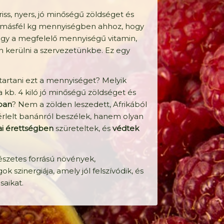
riss, nyers, jó minőségű zöldséget és
– másfél kg mennyiségben ahhoz, hogy
ogy a megfelelő mennyiségű vitamin,
 kerülni a szervezetünkbe. Ez egy
artani ezt a mennyiséget? Melyik
kb. 4 kiló jó minőségű zöldséget és
ban
? Nem a zölden leszedett, Afrikából
rlelt banánról beszélek, hanem olyan
ai érettségben
szüreteltek, és
védtek
szetes forrású növények,
 szinergiája, amely jól felszívódik, és
saikat.