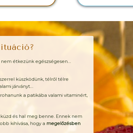
ituáció?
gy nem étkezünk egészségesen…
rrel küszködünk, télről télre
lami járványt…
rohanunk a patikába valami vitaminért,
küzd és hal meg benne. Ennek nem
obb kihívása, hogy a
megelőzésben