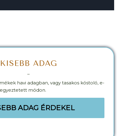
KISEBB ADAG
_
ékek havi adagban, vagy tasakos kóstoló, e-
 egyeztetett módon.
SEBB ADAG ÉRDEKEL