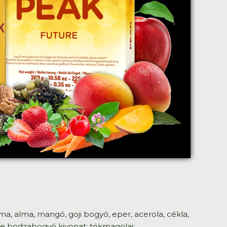
a, alma, mangó, goji bogyó, eper, acerola, cékla,
te bodzabogyó kivonat; tökmagolaj;