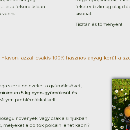
), … és a felsorolásban
feketeribizlimag olaj; dió
 venni.
kivonat.
Tisztán és töményen!
a Flavon, azzal csakis 100% hasznos anyag kerül a sz
maga szerzi be ezeket a gyümölcsöket,
minimum 5 kg nyers gyümölcsöt és
Milyen problémákkal kell
nőségű növények, vagy csak a kínjukban
k, melyeket a boltok polcain lehet kapni?