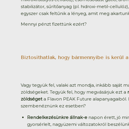
stabilizátor, sűrítőanyag (pl. hidroxi-metil-cellulóz
egyszer csak feltűnik a lényeg, amit meg akartunk
Mennyi pénzt fizettünk ezért?
Biztosíthatlak, hogy bármennyibe is kerül 
Vagy tegyük fel, valaki azt mondja, inkább saját 
zöldségeket. Tegyük fel, hogy megvásárjuk ezt a
zöldséget
a Flavon PEAK Future alapanyagaiból. 
szembenéznünk ez esetben?
Rendelkezésünkre állnak-e
napon érett, jó mi
gyorsérlelt, nagyüzemi változatokról beszélün