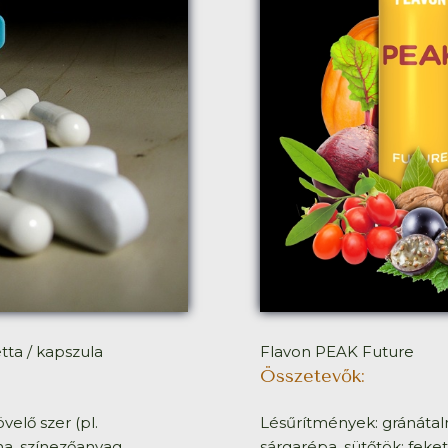
tta / kapszula
Flavon PEAK Future
Összetevők:
velő szer (pl.
Lésűrítmények: gránátalm
ma, színezőanyag,
sárgarépa, sütőtök; feke