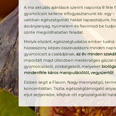
A ma aktuális ajánlások szerint naponta 8 féle f
gyümölcsöt kellene elfogyasztanunk kb. egy 
valóban egészségvédő hatást tapasztaljunk, h
ásványianyag, nyomelem és flavonoid be tudjon
szinte megoldhatatlan feladat.
Melyik elszánt, egészségtudatos ember tudná t
háziasszony képes összevadászni minden napra 
gyümölcsöt a családjának,
az év minden szaká
importált majd útközben mesterséges gázzal é
gyümölcsökről, zöldségekről, melyeket
biológi
mindenféle káros manipulációtól, vegyszertől
!
Ebben segít a Flavon. Nagy mennyiségű, termé
koncentráltan. Tiszta, egészségtámogató anyagok
eljut sejtjeinkbe, kifejtve ott egészségvédő hatá