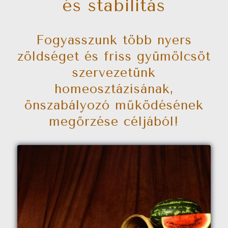
és stabilitás
Fogyasszunk több nyers
zöldséget és friss gyümölcsöt
szervezetünk
homeosztázisának,
önszabályozó működésének
megőrzése céljából!