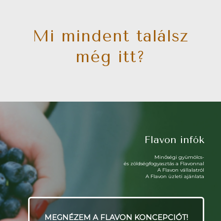
Mi mindent találsz
még itt?
Flavon infók
Minőségi gyümölcs-
és zöldségfogyasztás a Flavonnal
A Flavon vállalatról
A Flavon üzleti ajánlata
MEGNÉZEM A FLAVON KONCEPCIÓT!