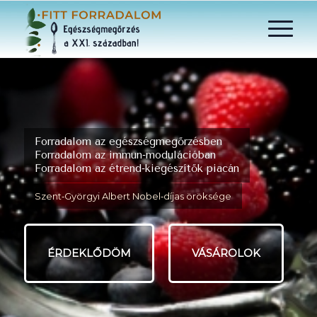
Forradalom az egészségmegőrzésben
Forradalom az immun‑modulációban
Forradalom az étrend‑kiegészítők piacán
Szent‑Györgyi Albert Nobel‑díjas öröksége
ÉRDEKLŐDÖM
VÁSÁROLOK