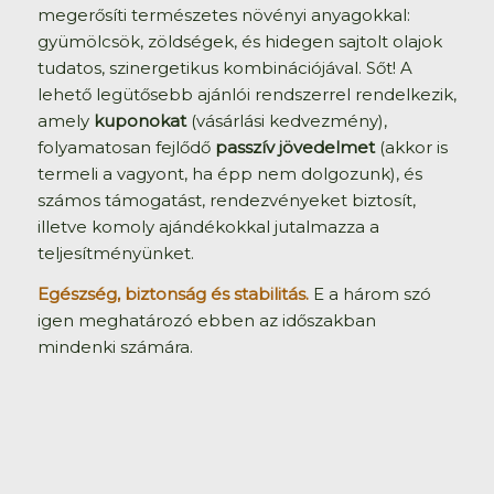
megerősíti természetes növényi anyagokkal:
gyümölcsök, zöldségek, és hidegen sajtolt olajok
tudatos, szinergetikus kombinációjával. Sőt! A
lehető legütősebb ajánlói rendszerrel rendelkezik,
amely
kuponokat
(vásárlási kedvezmény),
folyamatosan fejlődő
passzív jövedelmet
(akkor is
termeli a vagyont, ha épp nem dolgozunk), és
számos támogatást, rendezvényeket biztosít,
illetve komoly ajándékokkal jutalmazza a
teljesítményünket.
Egészség, biztonság és stabilitás.
E a három szó
igen meghatározó ebben az időszakban
mindenki számára.