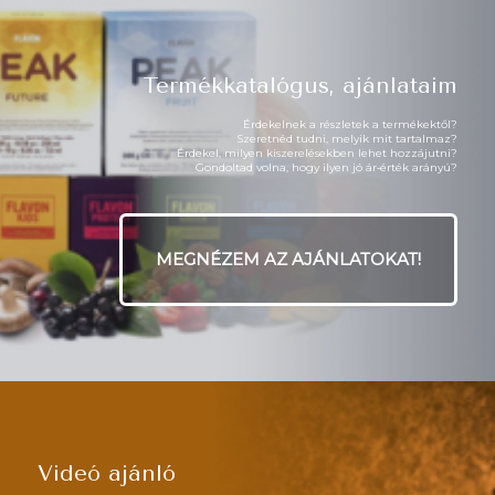
Termékkatalógus, ajánlataim
Érdekelnek a részletek a termékektől?
Szeretnéd tudni, melyik mit tartalmaz?
Érdekel, milyen kiszerelésekben lehet hozzájutni?
Gondoltad volna, hogy ilyen jó ár‑érték arányú?
MEGNÉZEM AZ AJÁNLATOKAT!
Videó ajánló