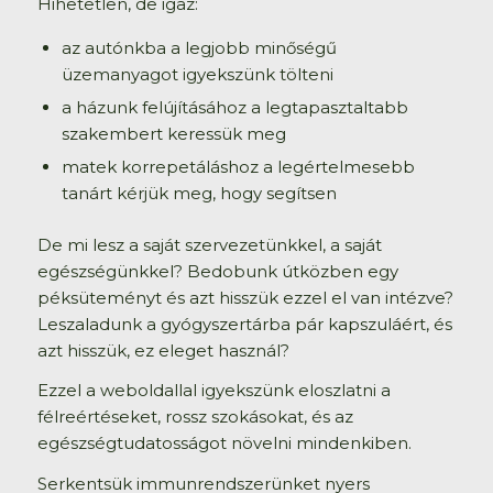
Hihetetlen, de igaz:
az autónkba a legjobb minőségű
üzemanyagot igyekszünk tölteni
a házunk felújításához a legtapasztaltabb
szakembert keressük meg
matek korrepetáláshoz a legértelmesebb
tanárt kérjük meg, hogy segítsen
De mi lesz a saját szervezetünkkel, a saját
egészségünkkel? Bedobunk útközben egy
péksüteményt és azt hisszük ezzel el van intézve?
Leszaladunk a gyógyszertárba pár kapszuláért, és
azt hisszük, ez eleget használ?
Ezzel a weboldallal igyekszünk eloszlatni a
félreértéseket, rossz szokásokat, és az
egészségtudatosságot növelni mindenkiben.
Serkentsük immunrendszerünket nyers