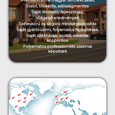
Prémium 100% magyar termékcsalád
Stabil, tőkeerős, adósságmentes
Saját innovatív fejlesztések
Világelső eredmények
Széleskörű és szigorú minőségbiztosítás
Saját gyártóüzem, folyamatos fejlesztések
Saját székházak, irodák, oktatási
központok
Folyamatos professzionális szakmai
képzések