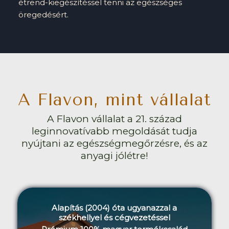
étrend-kiegészítéssel tenni az egészséges
öregedésért.
A Flavon, mint vállalat
A Flavon vállalat a 21. század
leginnovatívabb megoldását tudja
nyújtani az egészségmegőrzésre, és az
anyagi jólétre!
Alapítás (2004) óta ugyanazzal a
székhellyel és cégvezetéssel