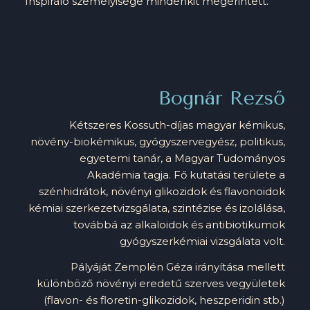
Inspiráló személyisége mindenkit megérintett.
Bognár Rezső
Kétszeres Kossuth-díjas magyar kémikus,
növény-biokémikus, gyógyszervegyész, politikus,
egyetemi tanár, a Magyar Tudományos
Akadémia tagja. Fő kutatási területe a
szénhidrátok, növényi glikozidok és flavonoidok
kémiai szerkezetvizsgálata, szintézise és izolálása,
továbbá az alkaloidok és antibiotikumok
gyógyszerkémiai vizsgálata volt.
Pályáját Zemplén Géza irányítása mellett
különböző növényi eredetű szerves vegyületek
(flavon- és floretin-glikozidok, heszperidin stb.)