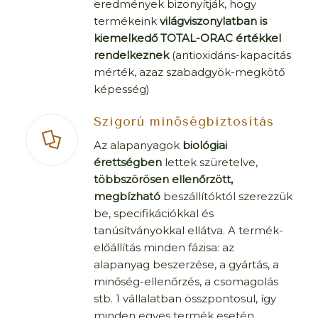
eredmények bizonyítják, hogy
termékeink
világviszonylatban is
kiemelkedő TOTAL-ORAC értékkel
rendelkeznek
(antioxidáns-kapacitás
mérték, azaz szabadgyök-megkötő
képesség)
Szigorú minőségbiztosítás
Az alapanyagok
biológiai
érettségben
lettek szüretelve,
többszörösen ellenőrzött,
megbízható
beszállítóktól szerezzük
be, specifikációkkal és
tanúsítványokkal ellátva. A termék-
előállítás minden fázisa: az
alapanyag beszerzése, a gyártás, a
minőség-ellenőrzés, a csomagolás
stb. 1 vállalatban összpontosul, így
minden egyes termék esetén