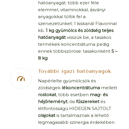
hatóanyagát: több ezer féle
elemmel, vitaminokkal, ásványi
anyagokkal töltik fel a
szervezetünket: 1 kiskanál Flavonnal
kb.
1 kg gyümölcs és zöldség teljes
hatóanyagát
visszük be, a tasakos
termékek koncentrátuma pedig
ennek többszöröse: tasakonként
5 –
8 kg
További igazi hatóanyagok
Napérlelte gyümölcsök és
zöldségek
lékoncentrátuma
mellett
rostokat
, több esetben
mag- és
héjőrleményt
, ősi
fűszereket
és
létfontosságú HIDEGEN SAJTOLT
olajokat
is tartalmaznak a lehető
legmagasabb szinergia érdekében