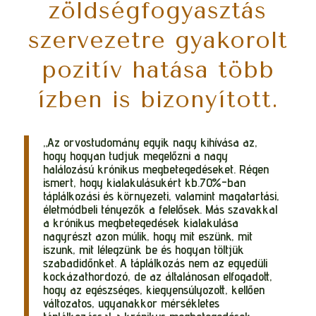
zöldségfogyasztás
szervezetre gyakorolt
pozitív hatása több
ízben is bizonyított.
„Az orvostudomány egyik nagy kihívása az,
hogy hogyan tudjuk megelőzni a nagy
halálozású krónikus megbetegedéseket. Régen
ismert, hogy kialakulásukért kb.70%-ban
táplálkozási és környezeti, valamint magatartási,
életmódbeli tényezők a felelősek. Más szavakkal
a krónikus megbetegedések kialakulása
nagyrészt azon múlik, hogy mit eszünk, mit
iszunk, mit lélegzünk be és hogyan töltjük
szabadidőnket. A táplálkozás nem az egyedüli
kockázathordozó, de az általánosan elfogadott,
hogy az egészséges, kiegyensúlyozott, kellően
változatos, ugyanakkor mérsékletes