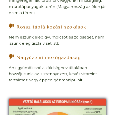
Rengetegen alultápláltak vagyunk minőségileg,
mikrotápanyagok terén (Magyarország az élen jár
ezen a téren)
Rossz táplálkozási szokások
Nem eszünk elég gyümölcsöt és zöldséget, nem
iszunk elég tiszta vizet, stb.
Nagyüzemi mezőgazdaság
Ami gyümölcshöz, zöldséghez általában
hozzájutunk, az is szennyezett, kevés vitamint
tartalmaz, vagy éppen génmanipulált