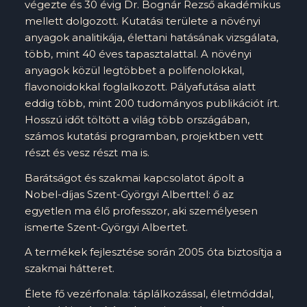
végezte és 30 évig Dr. Bognár Rezső akadémikus
mellett dolgozott. Kutatási területe a növényi
anyagok analitikája, élettani hatásának vizsgálata,
több, mint 40 éves tapasztalattal. A növényi
anyagok közül legtöbbet a polifenolokkal,
flavonoidokkal foglalkozott. Pályafutása alatt
eddig több, mint 200 tudományos publikációt írt.
Hosszú időt töltött a világ több országában,
számos kutatási programban, projektben vett
részt és vesz részt ma is.
Barátságot és szakmai kapcsolatot ápolt a
Nobel-díjas Szent-Györgyi Alberttel: ő az
egyetlen ma élő professzor, aki személyesen
ismerte Szent-Györgyi Albertet.
A termékek fejlesztése során 2005 óta biztosítja a
szakmai hátteret.
Élete fő vezérfonala: táplálkozással, életmóddal,