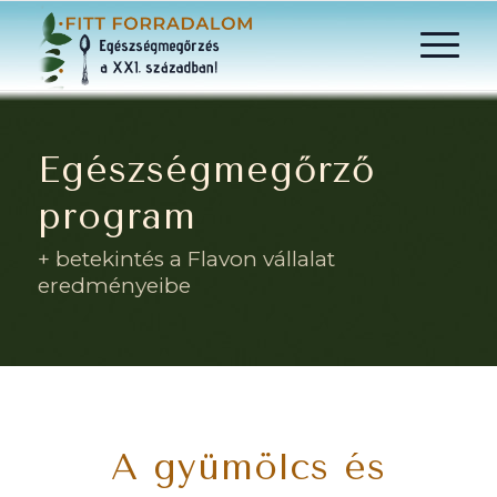
Egészségmegőrző
program
+ betekintés a Flavon vállalat
eredményeibe
A gyümölcs és