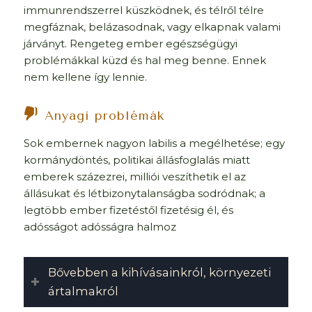
immunrendszerrel küszködnek, és télről télre
megfáznak, belázasodnak, vagy elkapnak valami
járványt. Rengeteg ember egészségügyi
problémákkal küzd és hal meg benne. Ennek
nem kellene így lennie.
Anyagi problémák
Sok embernek nagyon labilis a megélhetése; egy
kormánydöntés, politikai állásfoglalás miatt
emberek százezrei, milliói veszíthetik el az
állásukat és létbizonytalanságba sodródnak; a
legtöbb ember fizetéstől fizetésig él, és
adósságot adósságra halmoz
Bővebben a kihívásainkról, környezeti
ártalmakról