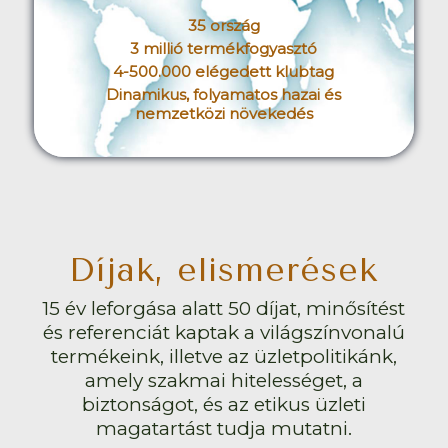
35 ország
3 millió termékfogyasztó
4-500.000 elégedett klubtag
Dinamikus, folyamatos hazai és
nemzetközi növekedés
Díjak, elismerések
15 év leforgása alatt 50 díjat, minősítést
és referenciát kaptak a világszínvonalú
termékeink, illetve az üzletpolitikánk,
amely szakmai hitelességet, a
biztonságot, és az etikus üzleti
magatartást tudja mutatni.