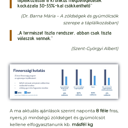
táplálkozással a krónikus megbetegedések
kockázata 30-35%-kal csökkenthető”
(Dr. Barna Mária – A zöldségek és gyümölcsök
szerepe a táplálkozásban)
„A természet tiszta rendszer, abban csak tiszta
válaszok vannak.”
(Szent-Györgyi Albert)
A ma aktuális ajánlások szerint naponta
8 féle
friss,
nyers, jó minőségű zöldséget és gyümölcsöt
kellene elfogyasztanunk kb.
másfél kg