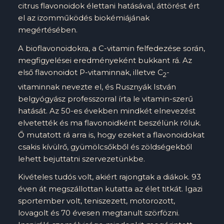
citrus flavonoidok élettani hatásával, áttörést ért
el az izomműködés biokémiájának
megértésében.
A bioflavonoidokra, a C-vitamin felfedezése során,
megfigyelései eredményeként bukkant rá. Az
első flavonoidot P-vitaminnak, illetve C
-
2
vitaminnak nevezte el, és Rusznyák István
belgyógyász professzorral írta le vitamin-szerű
hatását. Az 50-es években mindkét elnevezést
elvetették és ma flavonoidként beszélünk róluk.
Ő mutatott rá arra is, hogy ezeket a flavonoidokat
csakis kívülrő, gyümölcsőkből és zöldségekből
lehett bejuttatni szervezetünkbe.
Kivételes tudós volt, akiért rajongtak a diákok. 93
éven át megszállottan kutatta az élet titkát. Igazi
sportember volt, teniszezett, motorozott,
lovagolt és 70 évesen megtanult szörfözni.