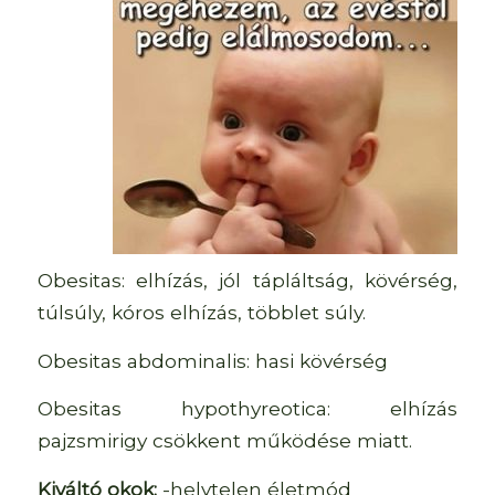
Obesitas: elhízás, jól tápláltság, kövérség,
túlsúly, kóros elhízás, többlet súly.
Obesitas abdominalis: hasi kövérség
Obesitas hypothyreotica: elhízás
pajzsmirigy csökkent működése miatt.
Kiváltó okok:
-helytelen életmód