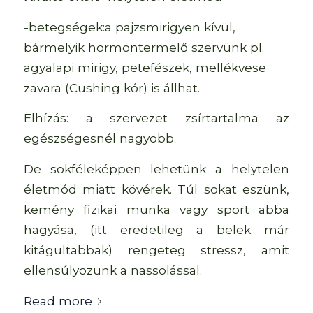
-betegségek:a pajzsmirigyen kívül,
bármelyik hormontermelő szervünk pl.
agyalapi mirigy, petefészek, mellékvese
zavara (Cushing kór) is állhat.
Elhízás: a szervezet zsírtartalma az
egészségesnél nagyobb.
De sokféleképpen lehetünk a helytelen
életmód miatt kövérek. Túl sokat eszünk,
kemény fizikai munka vagy sport abba
hagyása, (itt eredetileg a belek már
kitágultabbak) rengeteg stressz, amit
ellensúlyozunk a nassolással.
Read more