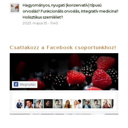
Hagyományos, nyugati (konzervatív) típusú
orvoslás? Funkcionális orvoslás, Integratív medicina?
Holisztikus szemlélet?
2023. május 13. - 11:40
Csatlakozz a Facebook csoportunkhoz!
Megnyitás