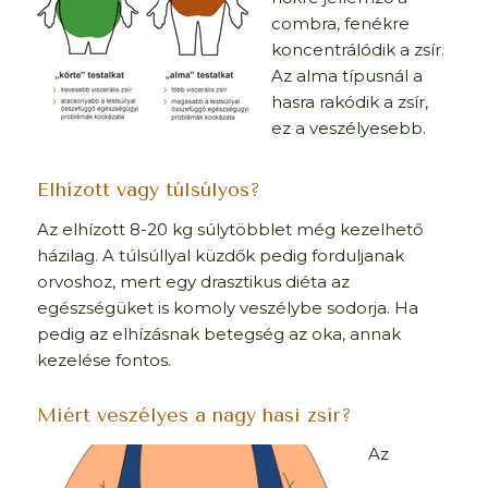
combra, fenékre
koncentrálódik a zsír.
Az alma típusnál a
hasra rakódik a zsír,
ez a veszélyesebb.
Elhízott vagy túlsúlyos?
Az elhízott 8-20 kg súlytöbblet még kezelhető
házilag. A túlsúllyal küzdők pedig forduljanak
orvoshoz, mert egy drasztikus diéta az
egészségüket is komoly veszélybe sodorja. Ha
pedig az elhízásnak betegség az oka, annak
kezelése fontos.
Miért veszélyes a nagy hasi zsír?
Az