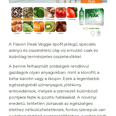
A Flavon Peak Veggie lipofíl jellegű, speciális
arányú és összetételű olaj-víz emulzió csak és
kizárólag természetes összetevőkkel.
A benne felhasznált zöldségek rendkívül
gazdagok olyan anyagokban, mint a klorofill, a
béta-karotin vagy a likopin. Ezek a legerősebb
egészségvédő színanyagok, jótékony
antioxidánsok, melyek a szervezet különböző
pontjaira fejtik ki pozitív hatásaikat. A növényi
eredetű, telítetlen zsírsavak az egészséges
élethez nélkülözhetetlenek, fontos szerepük van
a vérben történő oxigénszállításban, a sejtek közti