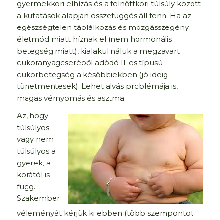
gyermekkori elhízás és a felnőttkori túlsúly között
a kutatások alapján összefüggés áll fenn. Ha az
egészségtelen táplálkozás és mozgásszegény
életmód miatt híznak el (nem hormonális
betegség miatt), kialakul náluk a megzavart
cukoranyagcseréből adódó II-es típusú
cukorbetegség a későbbiekben (jó ideig
tünetmentesek). Lehet alvás problémája is,
magas vérnyomás és asztma.
Az, hogy
túlsúlyos
vagy nem
túlsúlyos a
gyerek, a
korától is
függ.
Szakember
véleményét kérjük ki ebben (több szempontot