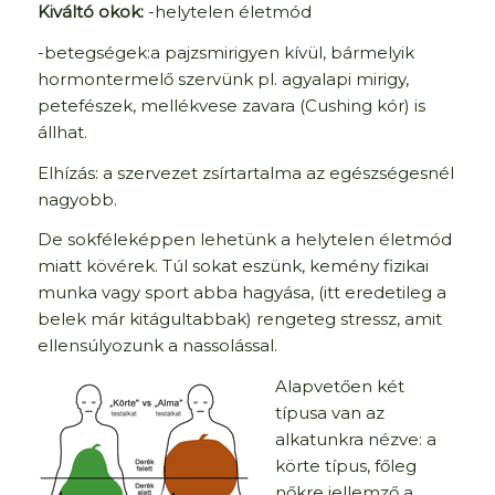
Kiváltó okok:
-helytelen életmód
-betegségek:a pajzsmirigyen kívül, bármelyik
hormontermelő szervünk pl. agyalapi mirigy,
petefészek, mellékvese zavara (Cushing kór) is
állhat.
Elhízás: a szervezet zsírtartalma az egészségesnél
nagyobb.
De sokféleképpen lehetünk a helytelen életmód
miatt kövérek. Túl sokat eszünk, kemény fizikai
munka vagy sport abba hagyása, (itt eredetileg a
belek már kitágultabbak) rengeteg stressz, amit
ellensúlyozunk a nassolással.
Alapvetően két
típusa van az
alkatunkra nézve: a
körte típus, főleg
nőkre jellemző a