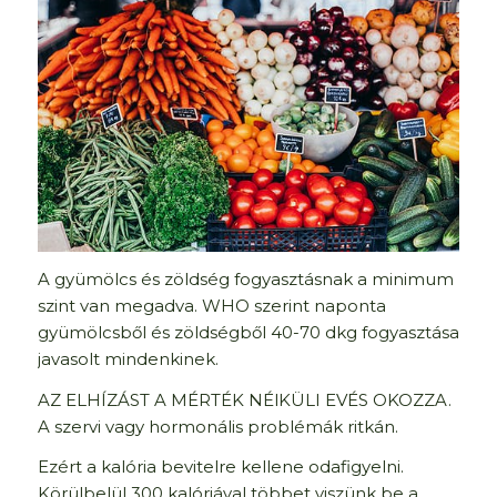
A gyümölcs és zöldség fogyasztásnak a minimum
szint van megadva. WHO szerint naponta
gyümölcsből és zöldségből 40-70 dkg fogyasztása
javasolt mindenkinek.
AZ ELHÍZÁST A MÉRTÉK NÉlKÜLI EVÉS OKOZZA.
A szervi vagy hormonális problémák ritkán.
Ezért a kalória bevitelre kellene odafigyelni.
Körülbelül 300 kalóriával többet viszünk be a