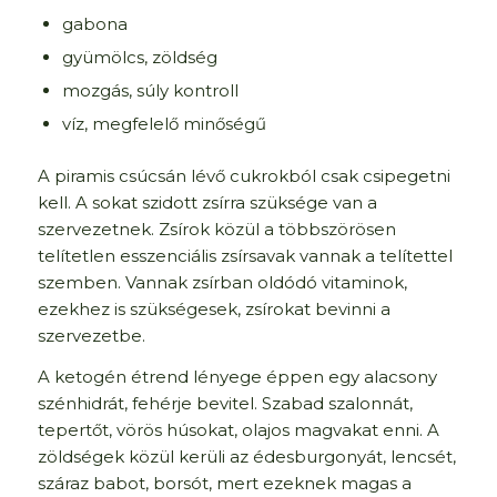
gabona
gyümölcs, zöldség
mozgás, súly kontroll
víz, megfelelő minőségű
A piramis csúcsán lévő cukrokból csak csipegetni
kell. A sokat szidott zsírra szüksége van a
szervezetnek. Zsírok közül a többszörösen
telítetlen esszenciális zsírsavak vannak a telítettel
szemben. Vannak zsírban oldódó vitaminok,
ezekhez is szükségesek, zsírokat bevinni a
szervezetbe.
A ketogén étrend lényege éppen egy alacsony
szénhidrát, fehérje bevitel. Szabad szalonnát,
tepertőt, vörös húsokat, olajos magvakat enni. A
zöldségek közül kerüli az édesburgonyát, lencsét,
száraz babot, borsót, mert ezeknek magas a