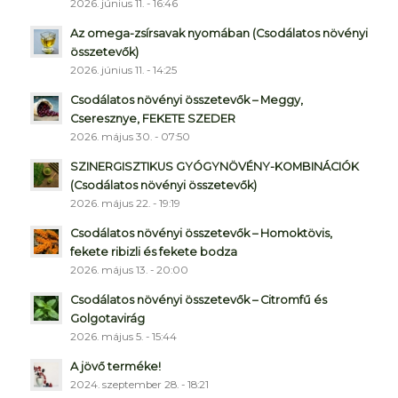
2026. június 11. - 16:46
Az omega-zsírsavak nyomában (Csodálatos növényi
összetevők)
2026. június 11. - 14:25
Csodálatos növényi összetevők – Meggy,
Cseresznye, FEKETE SZEDER
2026. május 30. - 07:50
SZINERGISZTIKUS GYÓGYNÖVÉNY-KOMBINÁCIÓK
(Csodálatos növényi összetevők)
2026. május 22. - 19:19
Csodálatos növényi összetevők – Homoktövis,
fekete ribizli és fekete bodza
2026. május 13. - 20:00
Csodálatos növényi összetevők – Citromfű és
Golgotavirág
2026. május 5. - 15:44
A jövő terméke!
2024. szeptember 28. - 18:21