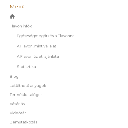
Menü
Flavon infók
Egészségmegőrzés a Flavonnal
A Flavon, mint vállalat
A Flavon üzleti ajánlata
Statisztika
Blog
Letölthető anyagok
Termékkatalógus
Vásárlás
Videótár
Bemutatkozás