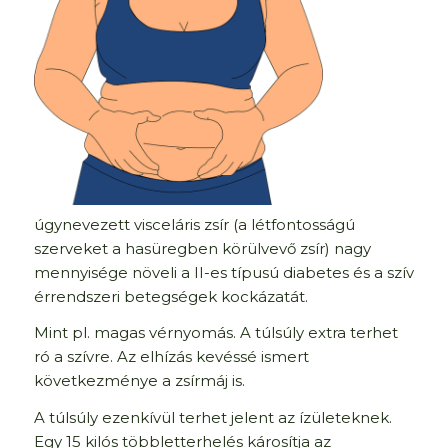
úgynevezett visceláris zsír (a létfontosságú
szerveket a hasüregben körülvevő zsír) nagy
mennyisége növeli a II-es típusú diabetes és a szív
érrendszeri betegségek kockázatát.
Mint pl. magas vérnyomás. A túlsúly extra terhet
ró a szívre. Az elhízás kevéssé ismert
következménye a zsírmáj is.
A túlsúly ezenkívül terhet jelent az ízületeknek.
Egy 15 kilós többletterhelés károsítja az