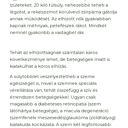
ízületeket. 20 kiló túlsúly, nehezebbé teheti a
légzést, a rekeszizmot körülvevő zsírpárna gátolja
annak működését. Az elhízott nők gyakrabban
kapnak méhnyak, petefészek rákot. Mindkét
nemnél gyakoribb a vastagbél rák.
Tehát az elhízottságnak számtalan káros
következménye lehet, de betegségek miatt is
kialakulhat a kóros elhízás.
A súlytöbblet veszélyeztetheti a szeme
egészségét is, mivel a szemnek speciális
vérellátása van, tehát összefügg a szív és
érrendszeri betegségekkel. Ugyan csak
magasabb a diabeteses retinopatia (szem
látóhártya betegsége), a macula degeneráció
(szemfenéki meszesedés)glaukóma (zöldhályog)
kialakulás kockázata. A szem két legfontosabb