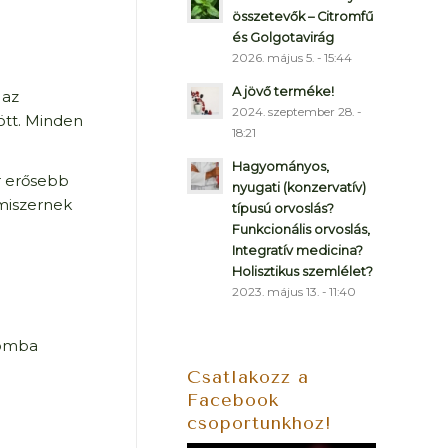
összetevők – Citromfű
és Golgotavirág
2026. május 5. - 15:44
A jövő terméke!
 az
2024. szeptember 28. -
ött. Minden
18:21
Hagyományos,
r erősebb
nyugati (konzervatív)
miszernek
típusú orvoslás?
Funkcionális orvoslás,
Integratív medicina?
Holisztikus szemlélet?
2023. május 13. - 11:40
 gomba
Csatlakozz a
Facebook
csoportunkhoz!