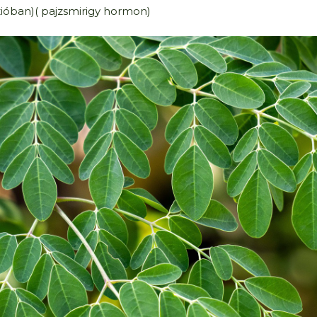
ióban)( pajzsmirigy hormon)