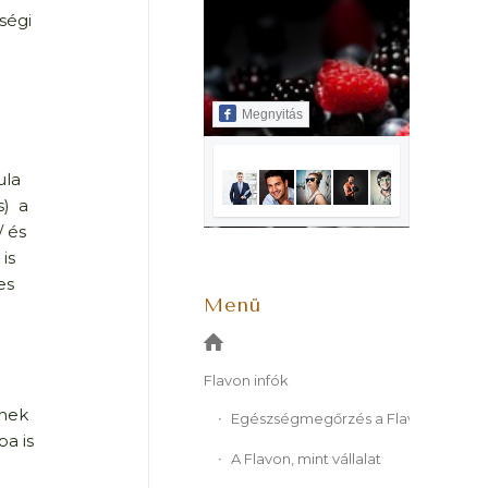
ségi
Megnyitás
ula
s) a
/ és
is
es
Menü
Flavon infók
nek
Egészségmegőrzés a Flavonnal
ba is
A Flavon, mint vállalat