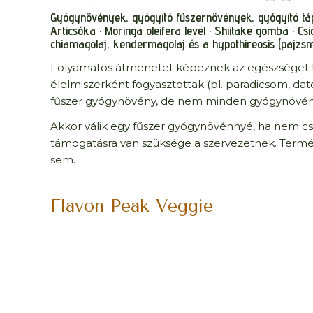
Gyógynövények, gyógyító fűszernövények, gyógyító tá
Articsóka · Moringa oleifera levél · Shiitake gomba · Cs
chiamagolaj, kendermagolaj és a hypothireosis
(pajzsm
Folyamatos átmenetet képeznek az egészséget t
élelmiszerként fogyasztottak (pl. paradicsom, dat
fűszer gyógynövény, de nem minden gyógynövény
Akkor válik egy fűszer gyógynövénnyé, ha nem cs
támogatásra van szüksége a szervezetnek. Term
sem.
Flavon Peak Veggie