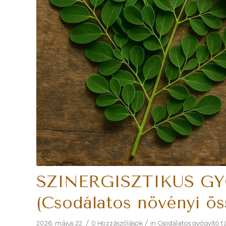
SZINERGISZTIKUS 
(Csodálatos növényi ös
/
/
2026. május 22.
0 Hozzászólások
in
Csodálatos gyógyító 