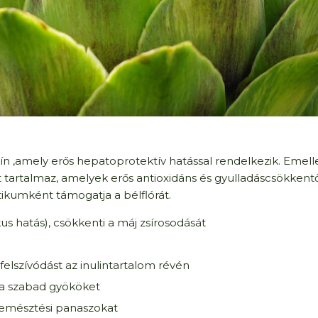
ín ,amely erős hepatoprotektív hatással rendelkezik. Emelle
t tartalmaz, amelyek erős antioxidáns és gyulladáscsökkent
tikumként támogatja a bélflórát.
kus hatás), csökkenti a máj zsírosodását
-felszívódást az inulintartalom révén
k a szabad gyököket
az emésztési panaszokat