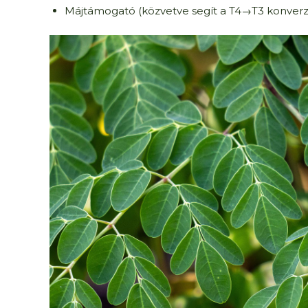
Májtámogató (közvetve segít a T4→T3 konverz