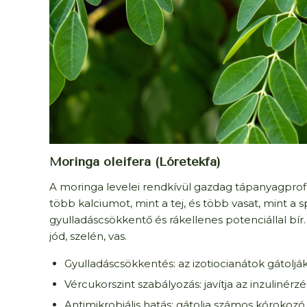
Moringa oleifera (Lóretekfa)
A moringa levelei rendkívül gazdag tápanyagprofi
több kalciumot, mint a tej, és több vasat, mint a 
gyulladáscsökkentő és rákellenes potenciállal bír.
jód, szelén, vas.
Gyulladáscsökkentés: az izotiocianátok gátoljá
Vércukorszint szabályozás: javítja az inzulinér
Antimikrobiális hatás: gátolja számos kórokoz