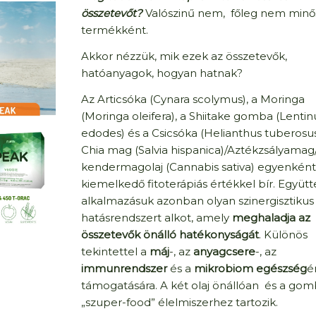
összetevőt?
Valószinű nem, főleg nem minő
termékként.
Akkor nézzük, mik ezek az összetevők,
hatóanyagok, hogyan hatnak?
Az Articsóka (Cynara scolymus), a Moringa
(Moringa oleifera), a Shiitake gomba (Lentin
edodes) és a Csicsóka (Helianthus tuberosu
Chia mag (Salvia hispanica)/Aztékzsályamag
kendermagolaj (Cannabis sativa) egyenként 
kiemelkedő fitoterápiás értékkel bír. Együtt
alkalmazásuk azonban olyan szinergisztikus
hatásrendszert alkot, amely
meghaladja az
összetevők önálló hatékonyságát
. Különös
tekintettel a
máj
-, az
anyagcsere
-, az
immunrendszer
és a
mikrobiom egészség
é
támogatására. A két olaj önállóan és a gom
„szuper-food” élelmiszerhez tartozik.