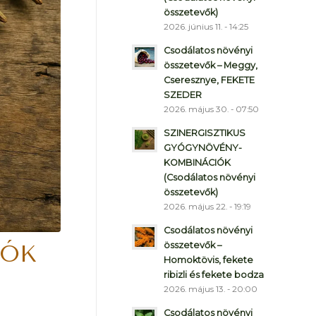
összetevők)
2026. június 11. - 14:25
Csodálatos növényi
összetevők – Meggy,
Cseresznye, FEKETE
SZEDER
2026. május 30. - 07:50
SZINERGISZTIKUS
GYÓGYNÖVÉNY-
KOMBINÁCIÓK
(Csodálatos növényi
összetevők)
2026. május 22. - 19:19
Csodálatos növényi
összetevők –
IÓK
Homoktövis, fekete
ribizli és fekete bodza
2026. május 13. - 20:00
Csodálatos növényi