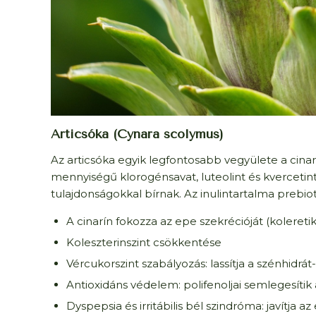
Articsóka (Cynara scolymus)
Az articsóka egyik legfontosabb vegyülete a cinar
mennyiségű klorogénsavat, luteolint és kvercetin
tulajdonságokkal bírnak. Az inulintartalma prebio
A cinarín fokozza az epe szekrécióját (kolereti
Koleszterinszint csökkentése
Vércukorszint szabályozás: lassítja a szénhidrát
Antioxidáns védelem: polifenoljai semlegesíti
Dyspepsia és irritábilis bél szindróma: javítja 