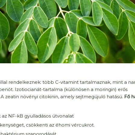
llal rendelkeznek: több C-vitamint tartalmaznak, mint a nar
spenót. Izotiocianát-tartalma (különösen a moringin) erős
 A zeatin növényi citokinin, amely sejtmegújuló hatású.
Fő h
k az NF-kB gyulladásos útvonalat
zékenységet, csökkenti az éhomi vércukrot.
ó baktérium szaporodását