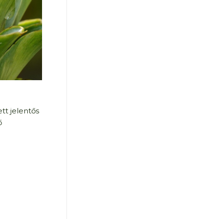
tt jelentős
ő