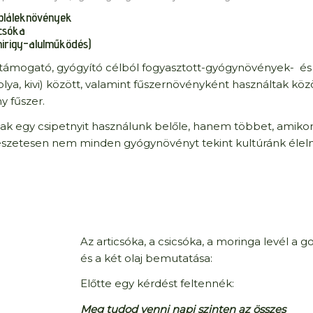
pláleknövények
icsóka
irigy-alulműködés)
ámogató, gyógyító célból fogyasztott-gyógynövények- és
olya, kivi) között, valamint fűszernövényként használtak köz
 fűszer.
ak egy csipetnyit használunk belőle, hanem többet, amiko
észetesen nem minden gyógynövényt tekint kultúránk élel
Az articsóka, a csicsóka, a moringa levél a
és a két olaj bemutatása:
Előtte egy kérdést feltennék:
Meg tudod venni napi szinten az összes