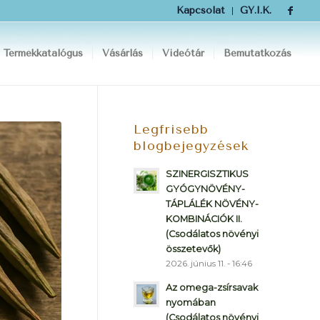
Kapcsolat
GY.I.K.
Termékkatalógus
Vásárlás
Videótár
Bemutatkozás
Legfrisebb
blogbejegyzések
SZINERGISZTIKUS
GYÓGYNÖVÉNY-
TÁPLÁLÉK NÖVÉNY-
KOMBINÁCIÓK II.
(Csodálatos növényi
összetevők)
2026. június 11. - 16:46
Az omega-zsírsavak
nyomában
(Csodálatos növényi