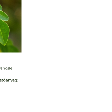
ancslé,
atóanyag
: