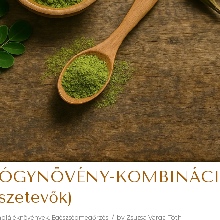
GYÓGYNÖVÉNY-KOMBINÁC
szetevők)
/
tápláléknövények
,
Egészségmegőrzés
by
Zsuzsa Varga-Tóth