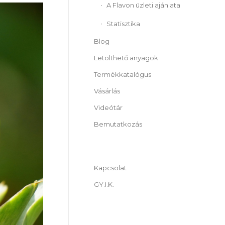
A Flavon üzleti ajánlata
Statisztika
Blog
Letölthető anyagok
Termékkatalógus
Vásárlás
Videótár
Bemutatkozás
Kapcsolat
GY.I.K.